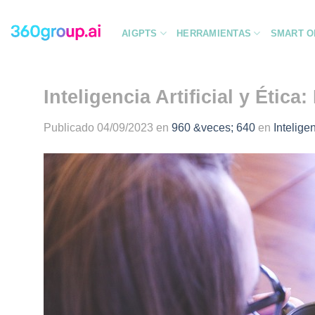
Saltar
al
AIGPTS
HERRAMIENTAS
SMART O
contenido
Inteligencia Artificial y Étic
Publicado
04/09/2023
en
960 &veces; 640
en
Intelige