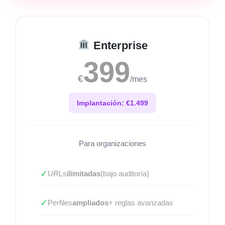
Enterprise
399
€
/mes
Implantación: €1.499
Para organizaciones
✓
URLs
ilimitadas
(bajo auditoría)
✓
Perfiles
ampliados
+ reglas avanzadas