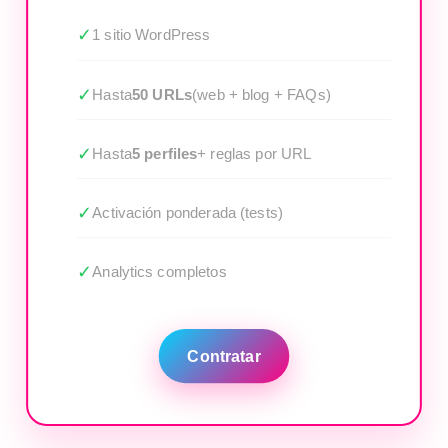
✓
1 sitio WordPress
✓
Hasta
50 URLs
(web + blog + FAQs)
✓
Hasta
5 perfiles
+ reglas por URL
✓
Activación ponderada (tests)
✓
Analytics completos
Contratar