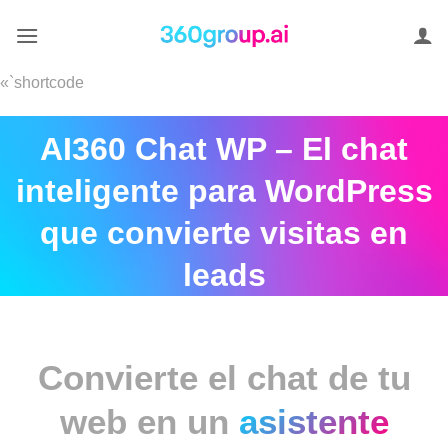
Saltar
al
contenido
«`shortcode
AI360 Chat WP – El chat
inteligente para WordPress
que convierte visitas en
leads
Convierte el chat de tu
web en un
asistente