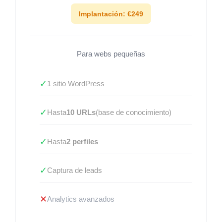
Implantación: €249
Para webs pequeñas
✓
1 sitio WordPress
✓
Hasta
10 URLs
(base de conocimiento)
✓
Hasta
2 perfiles
✓
Captura de leads
✕
Analytics avanzados