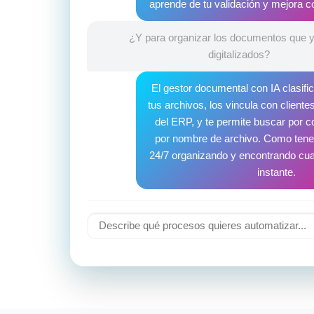
aprende de tu validación y mejora 
¿Y para organizar los documentos que 
digitalizados?
El gestor documental con IA clasif
tus archivos, los vincula con cliente
del ERP, y te permite buscar por 
por nombre de archivo. Como tener
24/7 organizando y encontrando cua
instante.