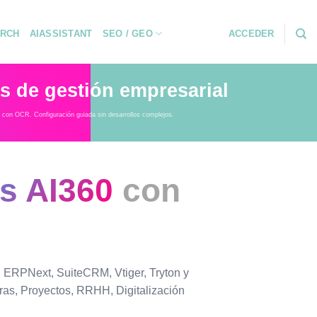
RCH
AIASSISTANT
SEO / GEO
ACCEDER
s de gestión empresarial
l con OCR. Configuración guiada sin desarrollos complejos.
s AI360
con
 ERPNext, SuiteCRM, Vtiger, Tryton y
ras, Proyectos, RRHH, Digitalización