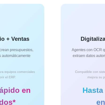
io + Ventas
Digitali
 crean presupuestos,
Agentes con OCR que
es automáticamente
extraen datos autom
ara equipos comerciales
Compatible con sis
rir el ERP.
mejora su p
ápido en
Hasta
idos*
en