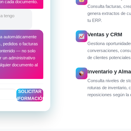
con cada documento.
Consulta facturas, cre
genera extractos de cu
ya tengo
tu ERP.
Ventas y CRM
ica automáticamente
Gestiona oportunidade
s, pedidos o facturas
conversaciones, consu
contenido — no solo
de clientes potenciale
 un administrativo
lquier documento al
Inventario y Alm
Consulta niveles de sto
roturas de inventario,
SOLICITAR
reposiciones según la
INFORMACIÓN