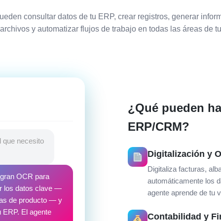
eden consultar datos de tu ERP, crear registros, generar info
archivos y automatizar flujos de trabajo en todas las áreas de 
¿Qué pueden hac
ERP/CRM?
l que necesito
Digitalización y
Digitaliza facturas, a
tegran OCR para
automáticamente los d
r los datos clave —
agente aprende de tu v
eas de producto — y
u ERP. El agente
Contabilidad y F