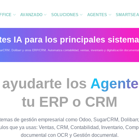
FFICE
AVANZADO
SOLUCIONES
AGENTES
SMARTSEA
s IA para los principales sistema
ugarCRM, Dolibarr y otros ERP/CRM. Automatiza contabilidad, ventas, inventario y digitalización documenta
 ayudarte los
Agente
tu ERP o CRM
emas de gestión empresarial como Odoo, SugarCRM, Dolibarr,
ulos que ya usas: Ventas, CRM, Contabilidad, Inventario, Comp
documental con OCR y Gestión documental.