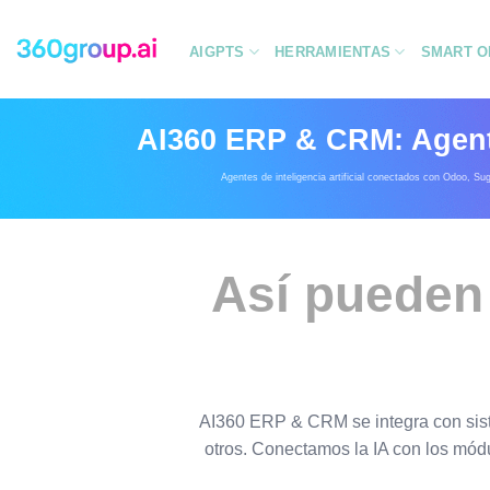
Saltar
al
AIGPTS
HERRAMIENTAS
SMART O
contenido
AI360 ERP & CRM: Agente
Agentes de inteligencia artificial conectados con Odoo, S
Así pueden
AI360 ERP & CRM se integra con sist
otros. Conectamos la IA con los mód