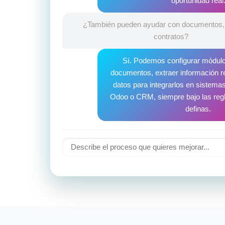
oportunidad real
¿También pueden ayudar con documentos, 
contratos?
Sí. Podemos configurar módulo
documentos, extraer información r
datos para integrarlos en sistem
Odoo o CRM, siempre bajo las reg
definas.