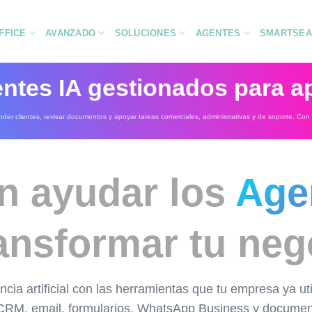
FFICE
AVANZADO
SOLUCIONES
AGENTES
SMARTSEA
entes IA gestionados para a
ender clientes, revisar documentos y apoyar tareas comerciales, administrativas y de soporte. Co
n ayudar los
Age
ransformar tu neg
encia artificial con las herramientas que tu empresa ya
CRM, email, formularios, WhatsApp Business y documen