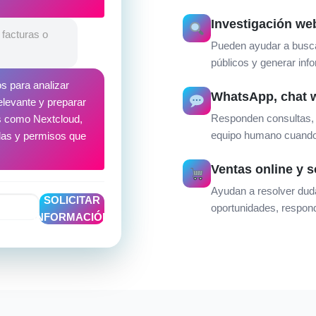
.
Investigación web
facturas o
Pueden ayudar a buscar
públicos y generar inf
s para analizar
WhatsApp, chat w
elevante y preparar
Responden consultas, c
as como Nextcloud,
equipo humano cuando 
las y permisos que
Ventas online y 
Ayudan a resolver dud
SOLICITAR
oportunidades, respon
INFORMACIÓN