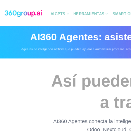
Saltar
al
AIGPTS
HERRAMIENTAS
SMART O
contenido
AI360 Agentes: asist
Agentes de inteligencia artificial que pueden ayudar a automatizar procesos, at
Así puede
a t
AI360 Agentes conecta la intelig
Odoo, Nextcloud, 