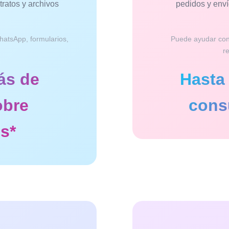
ratos y archivos
pedidos y enví
hatsApp, formularios,
Puede ayudar con
r
ás de
Hasta
obre
consu
s*