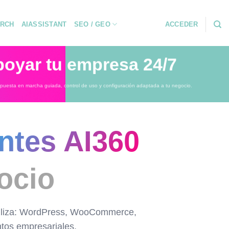
RCH
AIASSISTANT
SEO / GEO
ACCEDER
poyar tu empresa 24/7
n puesta en marcha guiada, control de uso y configuración adaptada a tu negocio.
ntes AI360
ocio
 utiliza: WordPress, WooCommerce,
tos empresariales.