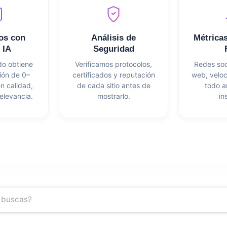
os con
Análisis de
Métrica
 IA
Seguridad
do obtiene
Verificamos protocolos,
Redes soc
ión de 0–
certificados y reputación
web, velo
n calidad,
de cada sitio antes de
todo a
elevancia.
mostrarlo.
in