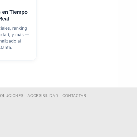
s en Tiempo
Real
iales, ranking
cidad, y más —
nalizado al
stante.
VOLUCIONES
ACCESIBILIDAD
CONTACTAR