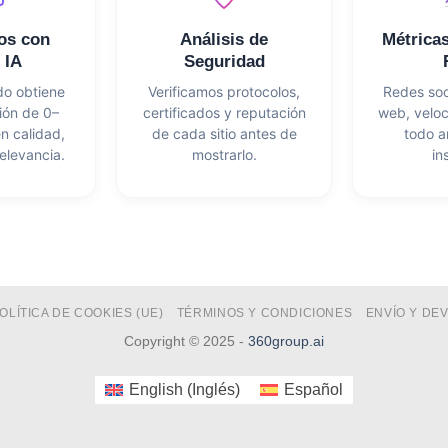
os con
Análisis de
Métrica
 IA
Seguridad
do obtiene
Verificamos protocolos,
Redes soc
ión de 0–
certificados y reputación
web, velo
n calidad,
de cada sitio antes de
todo a
elevancia.
mostrarlo.
in
OLÍTICA DE COOKIES (UE)
TÉRMINOS Y CONDICIONES
ENVÍO Y DE
Copyright © 2025 -
360group.ai
English
(
Inglés
)
Español