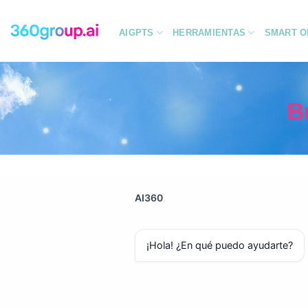
Saltar
al
AIGPTS
HERRAMIENTAS
SMART O
contenido
B
AI360
¡Hola! ¿En qué puedo ayudarte?