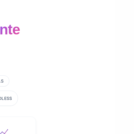
ente
AS
DLESS