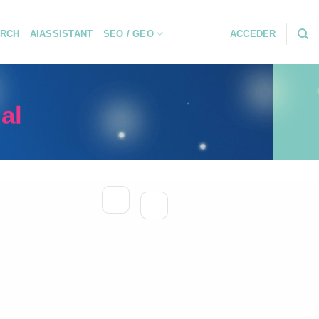
RCH
AIASSISTANT
SEO / GEO
ACCEDER
al