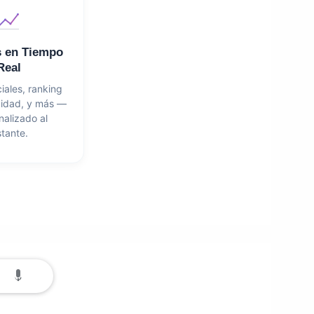
s en Tiempo
Real
iales, ranking
cidad, y más —
nalizado al
stante.