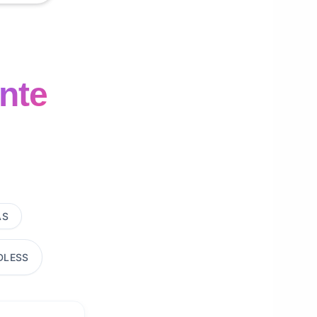
ente
AS
DLESS