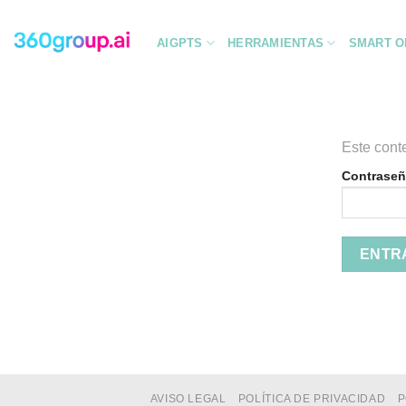
Saltar
al
AIGPTS
HERRAMIENTAS
SMART O
contenido
Este cont
Contraseñ
AVISO LEGAL
POLÍTICA DE PRIVACIDAD
P